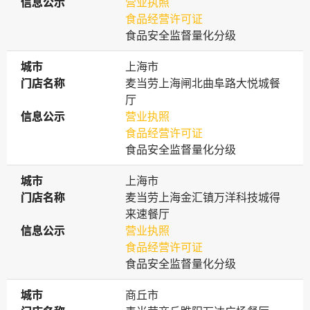
信息公示
信息公示
营业执照
食品经营许可证
食品安全监督量化分级
城市
城市
上海市
门店名称
门店名称
麦当劳上海闸北曲阜路大悦城餐
厅
信息公示
信息公示
营业执照
食品经营许可证
食品安全监督量化分级
城市
城市
上海市
门店名称
门店名称
麦当劳上海金汇镇万洋科技城得
来速餐厅
信息公示
信息公示
营业执照
食品经营许可证
食品安全监督量化分级
城市
城市
商丘市