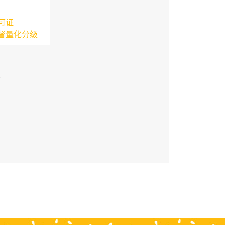
可证
督量化分级
3