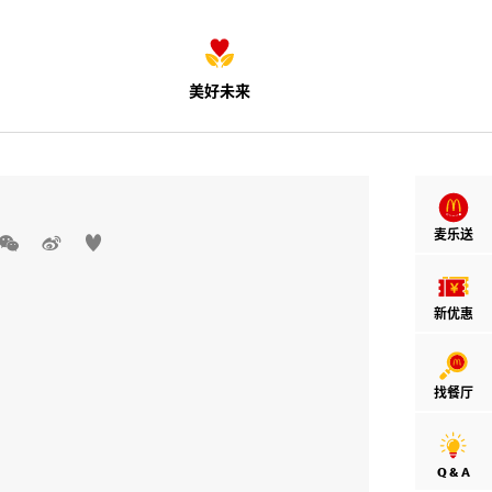
美好未来
麦乐送



新优惠
找餐厅
Q & A