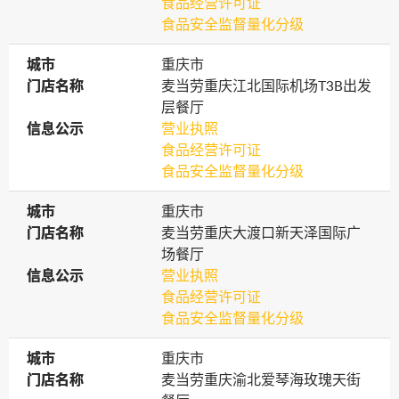
食品经营许可证
食品安全监督量化分级
城市
城市
重庆市
门店名称
门店名称
麦当劳重庆江北国际机场T3B出发
层餐厅
信息公示
信息公示
营业执照
食品经营许可证
食品安全监督量化分级
城市
城市
重庆市
门店名称
门店名称
麦当劳重庆大渡口新天泽国际广
场餐厅
信息公示
信息公示
营业执照
食品经营许可证
食品安全监督量化分级
城市
城市
重庆市
门店名称
门店名称
麦当劳重庆渝北爱琴海玫瑰天街