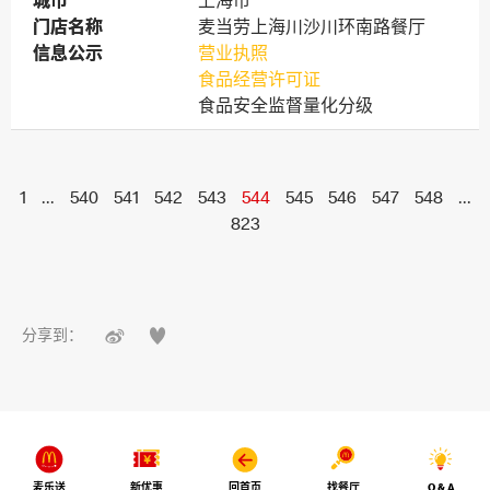
城市
城市
上海市
门店名称
门店名称
麦当劳上海川沙川环南路餐厅
信息公示
信息公示
营业执照
食品经营许可证
食品安全监督量化分级
1
...
540
541
542
543
544
545
546
547
548
...
823


分享到：
麦乐送
新优惠
回首页
找餐厅
Q & A