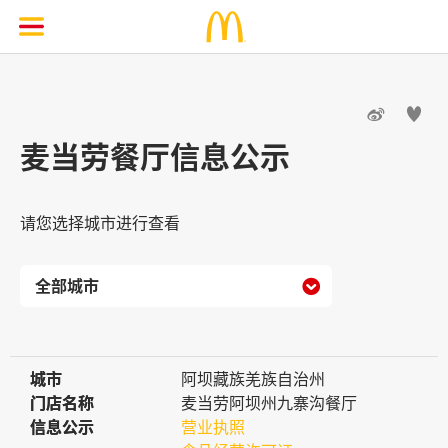


麦当劳餐厅信息公示
请您选择城市进行查看

城市
城市
阿坝藏族羌族自治州
门店名称
门店名称
麦当劳阿坝州九寨沟餐厅
信息公示
信息公示
营业执照