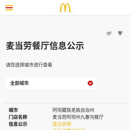


麦当劳餐厅信息公示
请您选择城市进行查看

城市
城市
阿坝藏族羌族自治州
门店名称
门店名称
麦当劳阿坝州九寨沟餐厅
信息公示
信息公示
营业执照