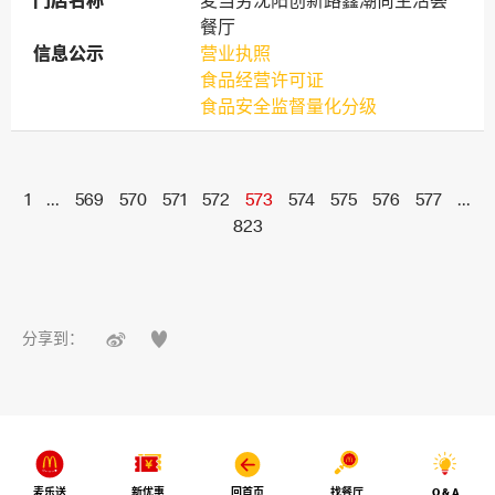
门店名称
门店名称
麦当劳沈阳创新路鑫潮尚生活荟
餐厅
信息公示
信息公示
营业执照
食品经营许可证
食品安全监督量化分级
1
...
569
570
571
572
573
574
575
576
577
...
823


分享到：
麦乐送
新优惠
回首页
找餐厅
Q & A