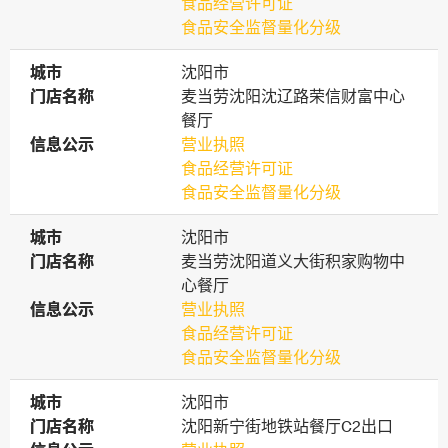
食品经营许可证
食品安全监督量化分级
城市
城市
沈阳市
门店名称
门店名称
麦当劳沈阳沈辽路荣信财富中心
餐厅
信息公示
信息公示
营业执照
食品经营许可证
食品安全监督量化分级
城市
城市
沈阳市
门店名称
门店名称
麦当劳沈阳道义大街积家购物中
心餐厅
信息公示
信息公示
营业执照
食品经营许可证
食品安全监督量化分级
城市
城市
沈阳市
门店名称
门店名称
沈阳新宁街地铁站餐厅C2出口