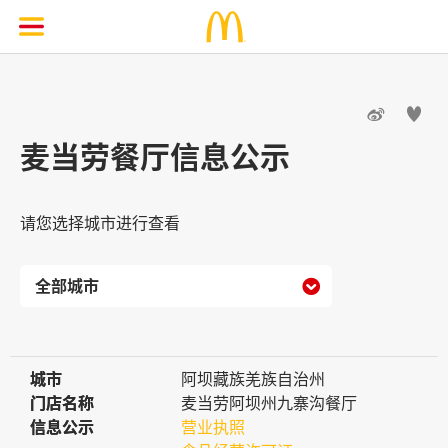


麦当劳餐厅信息公示
请您选择城市进行查看

城市
城市
阿坝藏族羌族自治州
门店名称
门店名称
麦当劳阿坝州九寨沟餐厅
信息公示
信息公示
营业执照