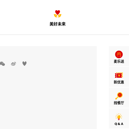
美好未来
麦乐送



新优惠
找餐厅
Q & A