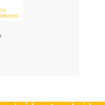
可证
督量化分级
3