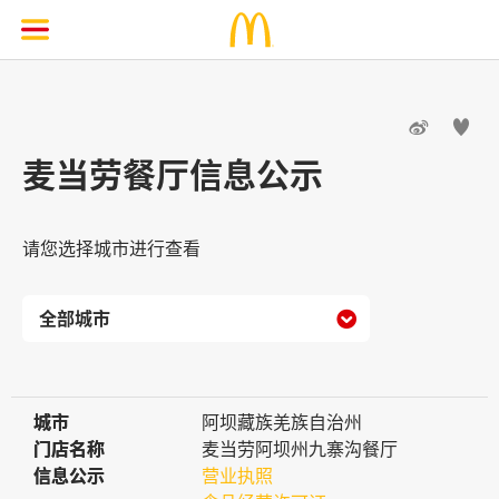


麦当劳餐厅信息公示
请您选择城市进行查看

城市
城市
阿坝藏族羌族自治州
门店名称
门店名称
麦当劳阿坝州九寨沟餐厅
信息公示
信息公示
营业执照