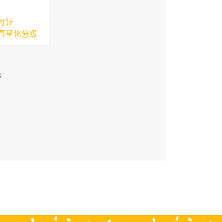
可证
督量化分级
3