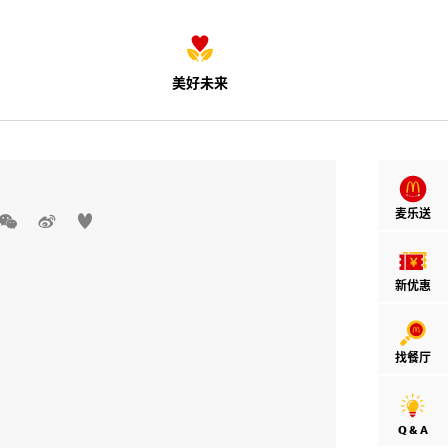
美好未来
麦乐送



新优惠
找餐厅
Q & A