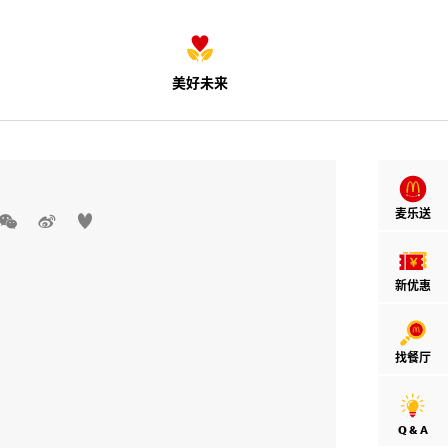
美好未来
麦乐送



新优惠
找餐厅
Q & A