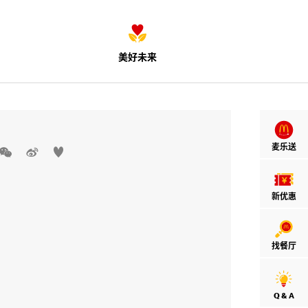
美好未来
麦乐送



新优惠
找餐厅
Q & A