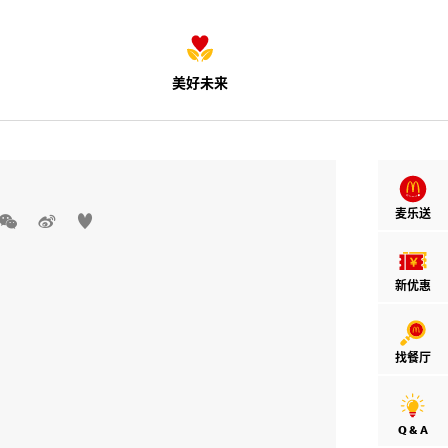
美好未来
麦乐送



新优惠
找餐厅
Q & A