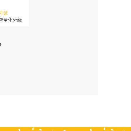
可证
督量化分级
3