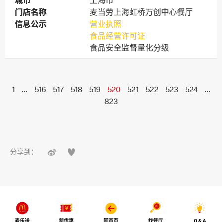
城市
城市
上海市
门店名称
门店名称
麦当劳上海虹桥万创中心餐厅
信息公示
信息公示
营业执照
食品经营许可证
食品安全监督量化分级
1
...
516
517
518
519
520
521
522
523
524
...
823


分享到：
麦乐送
新优惠
回首页
找餐厅
Q & A