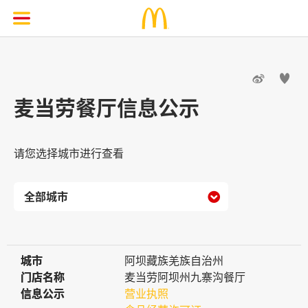


麦当劳餐厅信息公示
请您选择城市进行查看

城市
城市
阿坝藏族羌族自治州
门店名称
门店名称
麦当劳阿坝州九寨沟餐厅
信息公示
信息公示
营业执照