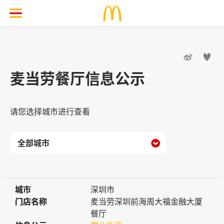


麦当劳餐厅信息公示
请您选择城市进行查看

城市
城市
深圳市
门店名称
门店名称
麦当劳深圳前海周大福金融大厦
餐厅