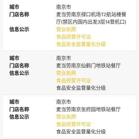
城市
城市
南京市
门店名称
门店名称
麦当劳南京禄口机场T2航站楼餐
厅(禁区内国内出发3层14登机口)
信息公示
信息公示
营业执照
食品经营许可证
食品安全监督量化分级
城市
城市
南京市
门店名称
门店名称
麦当劳南京仙鹤门地铁站餐厅
信息公示
信息公示
营业执照
食品经营许可证
食品安全监督量化分级
城市
城市
南京市
门店名称
门店名称
麦当劳南京张府园地铁站餐厅
信息公示
信息公示
营业执照
食品经营许可证
食品安全监督量化分级