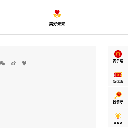
美好未来
麦乐送



新优惠
找餐厅
Q & A