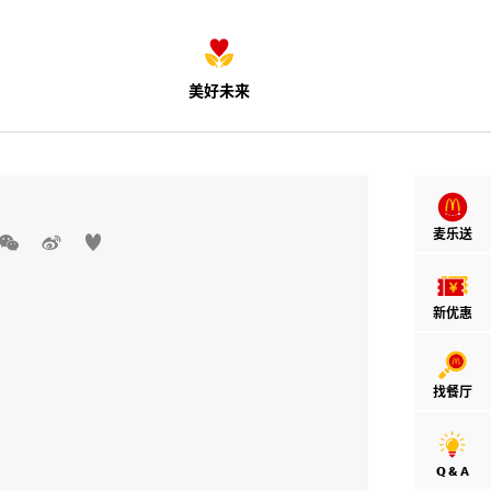
美好未来
麦乐送



新优惠
找餐厅
Q & A