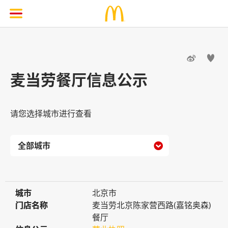


麦当劳餐厅信息公示
请您选择城市进行查看

城市
城市
北京市
门店名称
门店名称
麦当劳北京陈家营西路(嘉铭奥森)
餐厅