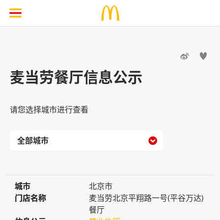


麦当劳餐厅信息公示
请您选择城市进行查看

城市
城市
北京市
门店名称
门店名称
麦当劳北京平翔路一号(平谷万达)
餐厅