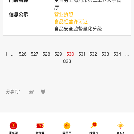
门店名称
门店名称
麦当劳上海浦东第二工业大学餐
厅
信息公示
信息公示
营业执照
食品经营许可证
食品安全监督量化分级
1
...
526
527
528
529
530
531
532
533
534
...
823


分享到：
麦乐送
新优惠
回首页
找餐厅
Q & A