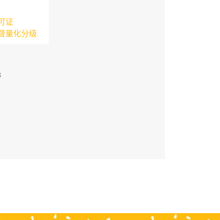
可证
督量化分级
3