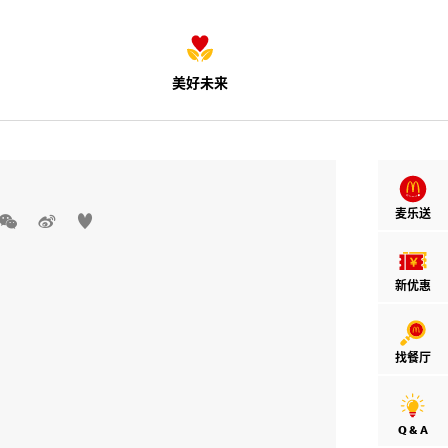
美好未来
麦乐送



新优惠
找餐厅
Q & A