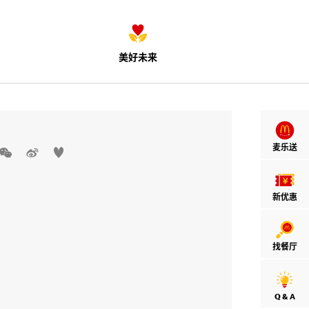
美好未来
麦乐送



新优惠
找餐厅
Q & A