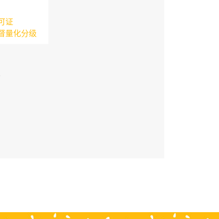
可证
督量化分级
3