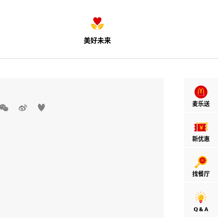
美好未来
麦乐送



新优惠
找餐厅
Q & A