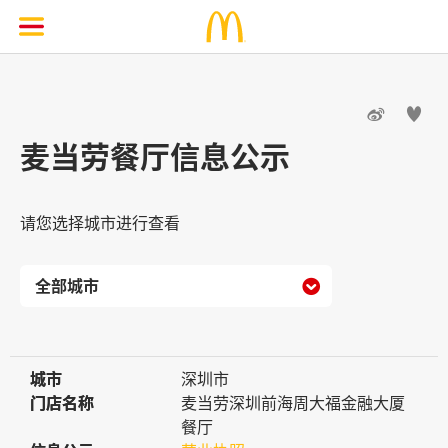


麦当劳餐厅信息公示
请您选择城市进行查看

城市
城市
深圳市
门店名称
门店名称
麦当劳深圳前海周大福金融大厦
餐厅