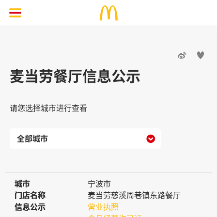


麦当劳餐厅信息公示
请您选择城市进行查看

城市
城市
宁波市
门店名称
门店名称
麦当劳慈溪周巷镇东路餐厅
信息公示
信息公示
营业执照