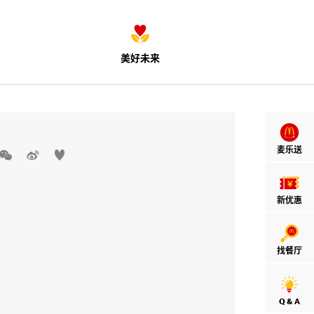
美好未来
麦乐送



新优惠
找餐厅
Q & A