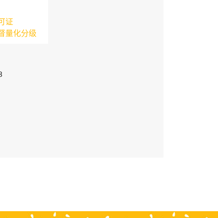
可证
督量化分级
3