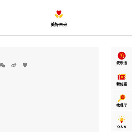
美好未来
麦乐送



新优惠
找餐厅
Q & A