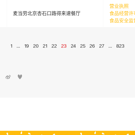
营业执照
麦当劳北京杏石口路得来速餐厅
食品经营许
食品安全监
1
...
19
20
21
22
23
24
25
26
27
...
823

