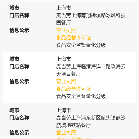
城市
城市
上海市
门店名称
门店名称
麦当劳上海南翔槎溪路冰风科技
园餐厅
信息公示
信息公示
营业执照
食品经营许可证
食品安全监督量化分级
城市
城市
上海市
门店名称
门店名称
麦当劳上海临港海洋二路玖海云
天项目餐厅
信息公示
信息公示
营业执照
食品经营许可证
食品安全监督量化分级
城市
城市
上海市
门店名称
门店名称
麦当劳上海浦东新区航头镇鹤沙
航城地铁站餐厅
信息公示
信息公示
营业执照