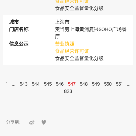
食品经营许可证
食品安全监督量化分级
城市
城市
上海市
门店名称
门店名称
麦当劳上海黄浦复兴SOHO广场餐
厅
信息公示
信息公示
营业执照
食品经营许可证
食品安全监督量化分级
1
...
543
544
545
546
547
548
549
550
551
...
823


分享到：