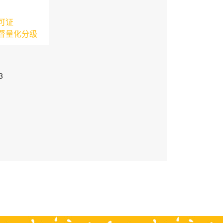
可证
督量化分级
3