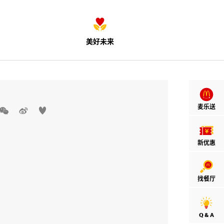
美好未来
麦乐送



新优惠
找餐厅
Q & A