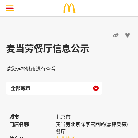


麦当劳餐厅信息公示
请您选择城市进行查看

城市
城市
北京市
门店名称
门店名称
麦当劳北京陈家营西路(嘉铭奥森)
餐厅