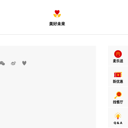
美好未来
麦乐送



新优惠
找餐厅
Q & A