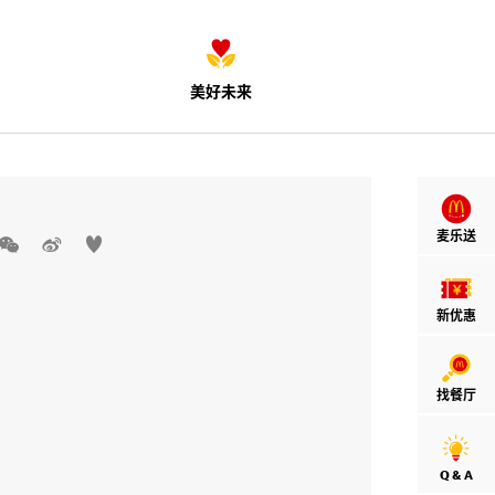
美好未来
麦乐送



新优惠
找餐厅
Q & A