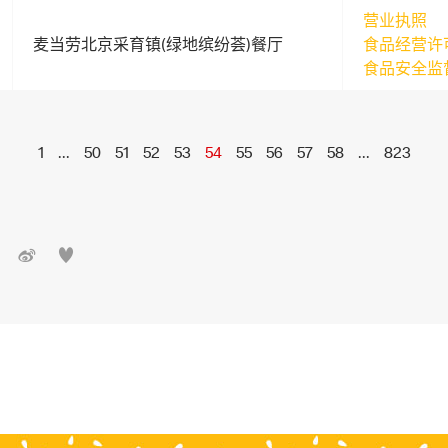
营业执照
麦当劳北京采育镇(绿地缤纷荟)餐厅
食品经营许
食品安全监
1
...
50
51
52
53
54
55
56
57
58
...
823

