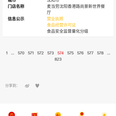
城市
城市
沈阳市
门店名称
门店名称
麦当劳沈阳香港路尚景新世界餐
厅
信息公示
信息公示
营业执照
食品经营许可证
食品安全监督量化分级
1
...
570
571
572
573
574
575
576
577
578
...
823


分享到：