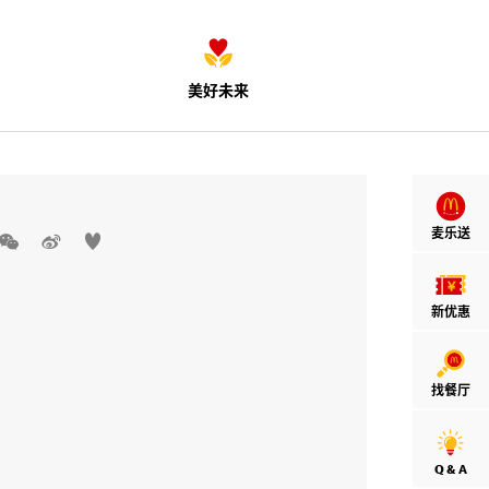
美好未来
麦乐送



新优惠
找餐厅
Q & A