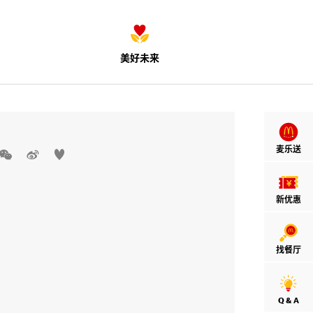
美好未来
麦乐送



新优惠
找餐厅
Q & A