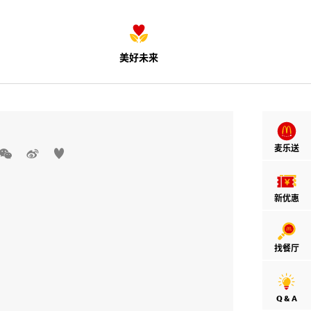
美好未来
麦乐送



新优惠
找餐厅
Q & A