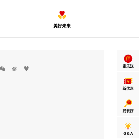
美好未来
麦乐送



新优惠
找餐厅
Q & A