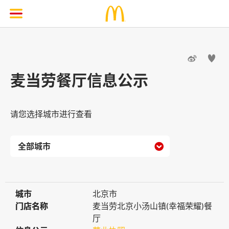


麦当劳餐厅信息公示
请您选择城市进行查看

城市
城市
北京市
门店名称
门店名称
麦当劳北京小汤山镇(幸福荣耀)餐
厅