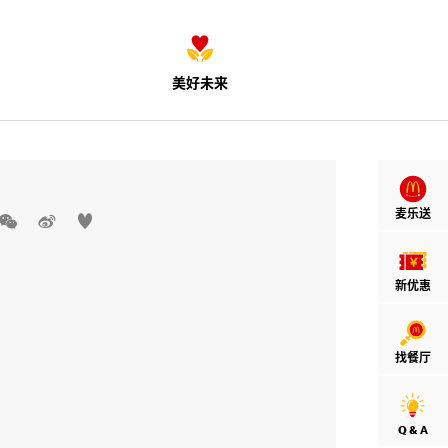
美好未来
麦乐送



新优惠
找餐厅
Q & A