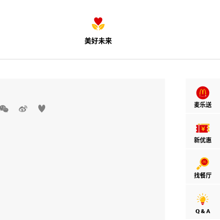
美好未来
麦乐送



新优惠
找餐厅
Q & A