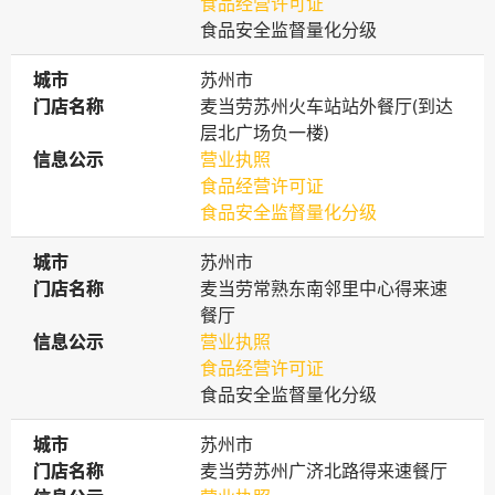
食品经营许可证
食品安全监督量化分级
城市
城市
苏州市
门店名称
门店名称
麦当劳苏州火车站站外餐厅(到达
层北广场负一楼)
信息公示
信息公示
营业执照
食品经营许可证
食品安全监督量化分级
城市
城市
苏州市
门店名称
门店名称
麦当劳常熟东南邻里中心得来速
餐厅
信息公示
信息公示
营业执照
食品经营许可证
食品安全监督量化分级
城市
城市
苏州市
门店名称
门店名称
麦当劳苏州广济北路得来速餐厅