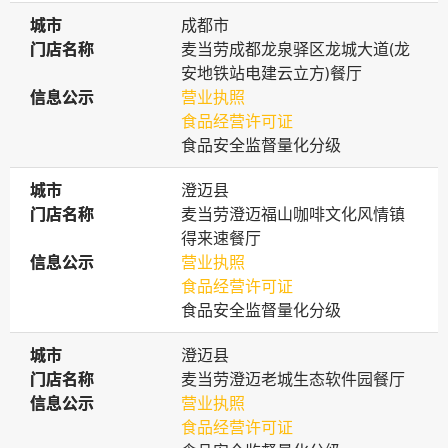
城市
城市
成都市
门店名称
门店名称
麦当劳成都龙泉驿区龙城大道(龙
安地铁站电建云立方)餐厅
信息公示
信息公示
营业执照
食品经营许可证
食品安全监督量化分级
城市
城市
澄迈县
门店名称
门店名称
麦当劳澄迈福山咖啡文化风情镇
得来速餐厅
信息公示
信息公示
营业执照
食品经营许可证
食品安全监督量化分级
城市
城市
澄迈县
门店名称
门店名称
麦当劳澄迈老城生态软件园餐厅
信息公示
信息公示
营业执照
食品经营许可证