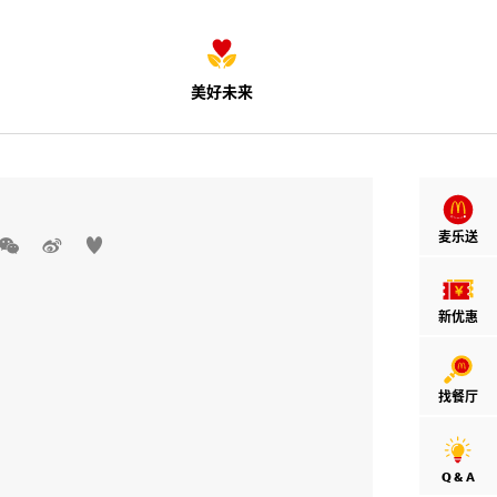
美好未来
麦乐送



新优惠
找餐厅
Q & A