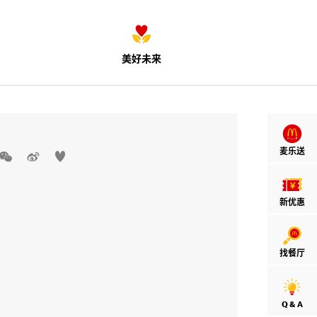
美好未来
麦乐送



新优惠
找餐厅
Q & A