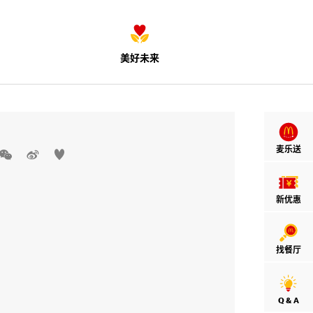
美好未来
麦乐送



新优惠
找餐厅
Q & A