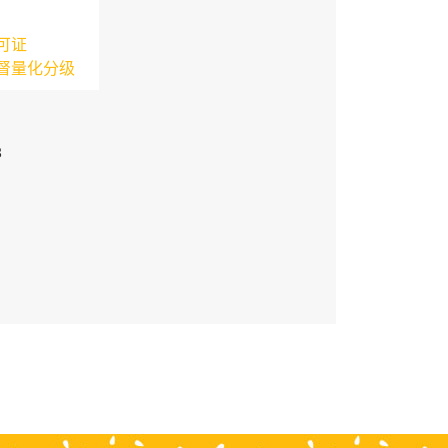
可证
督量化分级
3