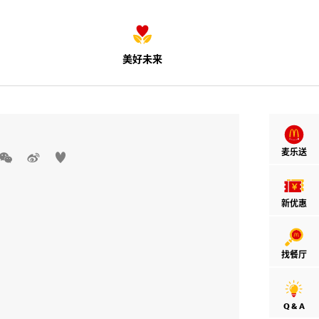
美好未来
麦乐送



新优惠
找餐厅
Q & A