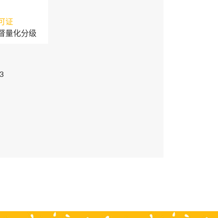
可证
督量化分级
3