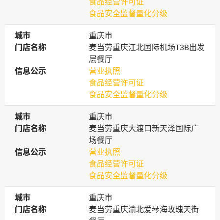
食品经营许可证
食品安全监督量化分级
城市
城市
重庆市
门店名称
门店名称
麦当劳重庆江北国际机场T3B出发
层餐厅
信息公示
信息公示
营业执照
食品经营许可证
食品安全监督量化分级
城市
城市
重庆市
门店名称
门店名称
麦当劳重庆大渡口新天泽国际广
场餐厅
信息公示
信息公示
营业执照
食品经营许可证
食品安全监督量化分级
城市
城市
重庆市
门店名称
门店名称
麦当劳重庆渝北爱琴海玫瑰天街